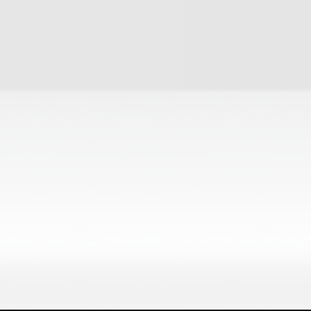
HOMEPAGE
CHI SIAMO
PORTFOLIO
SERVIZI
CONTATTI
EFFEPIWEB S.R.L.
STAFF@TREPEROTTO.COM
+39 011 19.46.68.43
VIA GIOVANNI BOCCACCIO 58 - 1032 TORINO (IT)