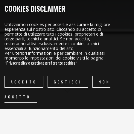
COOKIES DISCLAIMER
SCARICA LA NOSTRA PRESENTAZIONE
Utilizziamo i cookies per poterLe assicurare la migliore
esperienza sul nostro sito. Cliccando su accetto ci
FACEBOOK
permette di utilizzare tutti i cookies, proprietari e di
terze parti, tecnici e analitici. Se non accetta,
LINKEDIN
resteranno attivi esclusivamente i cookies tecnici
INSTAGRAM
essenziali al funzionamento del sito.
Per ulteriori informazioni e per cambiare in qualsiasi
momento le impostazioni dei cookie visiti la pagina
Privacy policy e gestione preferenze cookies
"
"
TM
© COPYRIGHT 2026 - TRE
PER
OTTO
-
EFFEPIWEB
S.R.L.
- P.IVA 10846060019 - CAPITALE SOCIALE
EURO 10.000 I.V.
-
COOKIES & PRIVACY
SCROLL
ACCETTO
GESTISCI
NON
ACCETTO